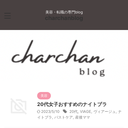
美容・転職の専門blog
charchanblog
美容
20代女子おすすめのナイトブラ
2023/5/10
20代
,
VIAGE
,
ヴィアージュ
,
ナ
イトブラ
,
バストケア
,
産後ママ